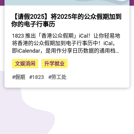
【请假2025】将2025年的公众假期加到
你的电子行事历
最后更新日期: 2024年12月19日
1823 推出「香港公众假期」iCal！让你轻易地
将香港的公众假期加到电子行事历中！iCal，
即iCalendar，是用作分享日历数据的通用档案
格式。现时大部份的行事历程式都支援iCal。
文娱消闲
升学就业
1823「香港公众假期」iCal现时备存2023-25
的公众假期资料，新用户订阅1823的iCal后，
#假期
#1823
#劳工处
行事历会显示出2023-25年的公众假期。已订
阅1823 iCal的旧用户，经同步后，系统会自动
将2022-24的公众假期资料更新为2023-25的资
料。>>>立即按此将香港2025年的公众假期加
到电子行事历中！公众假期并不等同法定假日
所有雇员，不论服务年资的长短，均可享有下
列法定假日，请按此了解更多。2025年的14天
法定假日是：1.    1月1日 - 1月1日 (星期三)    