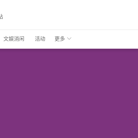
站
文娱消闲
活动
更多