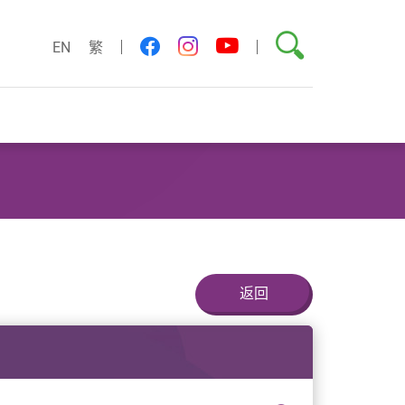
搜索
youtube
facebook
instagram
EN
繁
返回