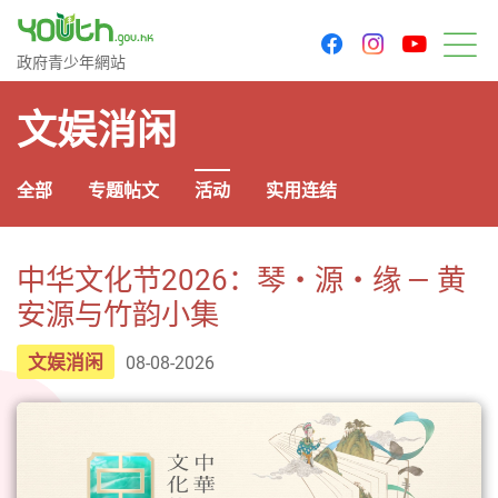
youtu
facebook
instagram
政府青少年网站
政府青少年網站
菜
文娱消闲
全部
专题帖文
活动
实用连结
中华文化节2026：琴・源・缘 — 黄
安源与竹韵小集
文娱消闲
08-08-2026