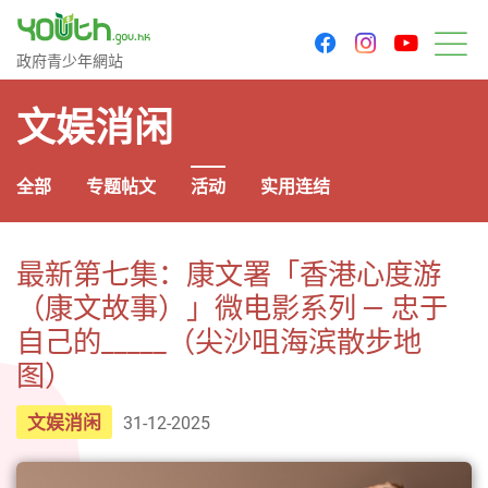
youtu
facebook
instagram
政府青少年网站
政府青少年網站
菜
文娱消闲
全部
专题帖文
活动
实用连结
最新第七集：康文署「香港心度游
（康文故事）」微电影系列 — 忠于
自己的_____（尖沙咀海滨散步地
图）
文娱消闲
31-12-2025