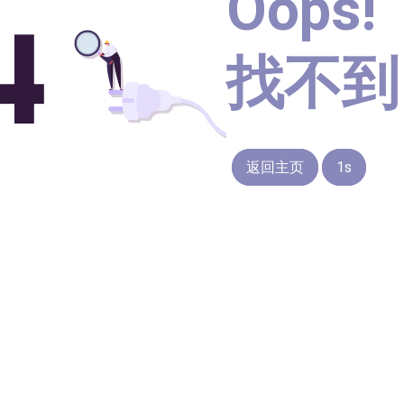
Oops!
找不到
返回主页
1s