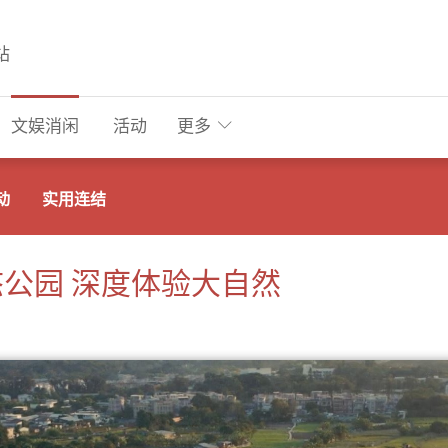
站
文娱消闲
活动
更多
动
实用连结
公园 深度体验大自然