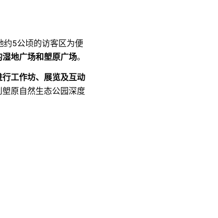
地约5公顷的访客区为便
的湿地广场和塱原广场
。
进行工作坊、展览及互动
到塱原自然生态公园深度