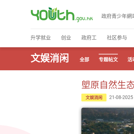
政府青少年網
政府青少年网站
升学就业
创业
政府工
社区参与
文娱消闲
全部
专题帖文
活
塱原自然生态
21-08-2025
文娱消闲