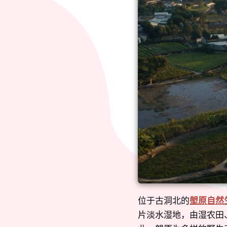
位于古洞北的
塱原自然
片淡水湿地，由湿农田