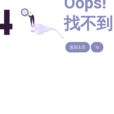
Oops!
找不到
返回主页
1s