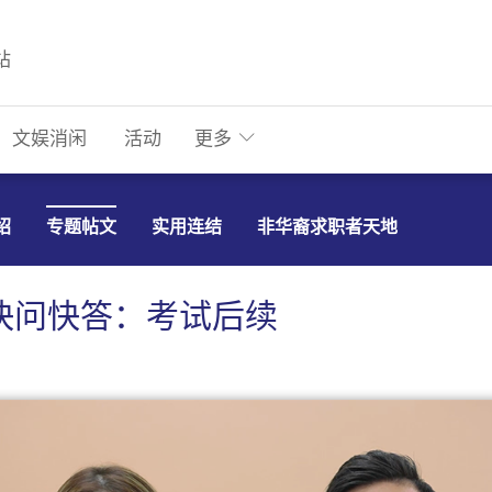
站
文娱消闲
活动
更多
绍
专题帖文
实用连结
非华裔求职者天地
ST快问快答：考试后续