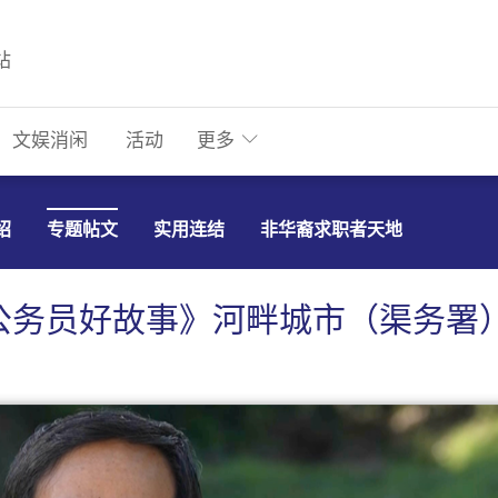
站
文娱消闲
活动
更多
绍
专题帖文
实用连结
非华裔求职者天地
公务员好故事》河畔城市（渠务署