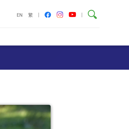
搜索
youtube
facebook
instagram
EN
繁
）