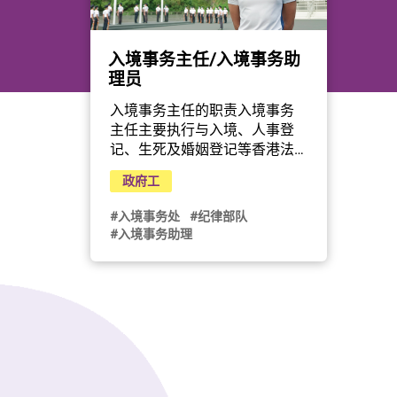
入境事务主任/入境事务助
理员
入境事务主任的职责入境事务
主任主要执行与入境、人事登
记、生死及婚姻登记等香港法
例有关的职务，包括一般行政
政府工
及督导工作，当中包括但不限
于侦查伪造证件。入境事务助
#入境事务处
#纪律部队
理员的职责入境事务助理员主
#入境事务助理
要执行与入境、人事登记、生
死及婚姻登记等香港法例有关
的职务(包括一般搜查、看管、
护送、巡逻、接待、驾驶等工
作)及行动职务，当中包括但不
限于侦查伪造证件。

*入境事务助理员职位全年接受
申请，直至另行通告为止。
