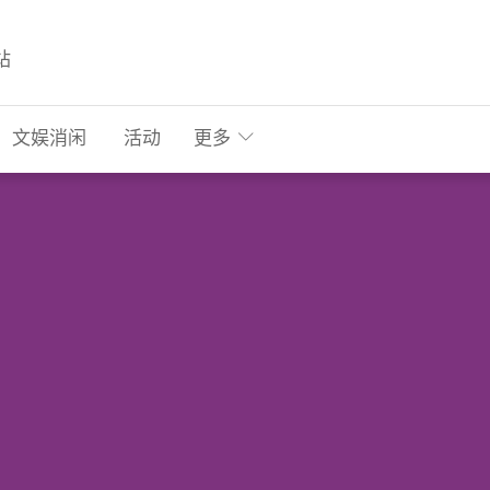
站
文娱消闲
活动
更多