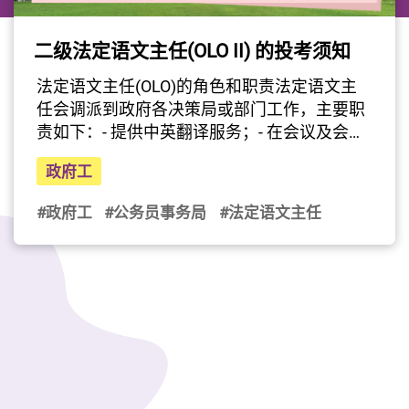
二级法定语文主任(OLO II) 的投考须知
最后更新日期: 2023年09月20日
法定语文主任(OLO)的角色和职责法定语文主
任会调派到政府各决策局或部门工作，主要职
责如下：- 提供中英翻译服务；- 在会议及会谈
中担任英语/广东话/普通话传译；- 以中英文撰
政府工
写会议记录；- 提供各项语文支援服务，例如
草拟和审核中英文文件，并就中英文的应用提
#政府工
#公务员事务局
#法定语文主任
供意见；以及- 协助办公室的管理。入职条件1. 
持有香港任何一所大学颁授的学士学位，或具
备同等学历；  2. 在综合招聘考试两张语文试
卷（中文运用和英文运用）中取得二级成绩，
或具备同等成绩；及3. 在《基本法及香港国安
法》测试（学位／专业程度职系）取得及格成
绩。（註： 申请人必须在法定语文主任笔试中
取得及格成绩）笔试详情合资格的申请人将获
邀参加法定语文主任笔试。这项笔试的范围包