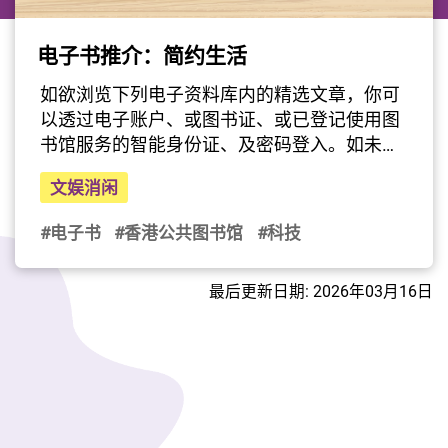
电子书推介：简约生活
如欲浏览下列电子资料库内的精选文章，你可
以透过电子账户、或图书证、或已登记使用图
书馆服务的智能身份证、及密码登入。如未领
有香港公共图书馆之图书证或电子帐户，请按
文娱消闲
此浏览香港公共图书馆网页了解申请详
情。 《一日丢一物的简单生活提案》简介：本
#电子书
#香港公共图书馆
#科技
书的主旨就是从「一天丢一件(不需要的)东西
(只是丢掉收据也可以)」开始，很实际地让大
最后更新日期: 2026年03月16日
家思考：「这件东西我真的需要吗？」你未必
要追求空无一物的极简，但是可以试著改变现
在的生活，找出你最想过的小日子风景。作
者：蜜雪儿出版社：新北市:幸福文化出版纸本
书：图书馆目录供应商：HyRead 电子书(回页
顶)《你只要做好一件事就够了 : 愈复杂的人生,
愈需要用简单来解题》简介：这本书，写给总