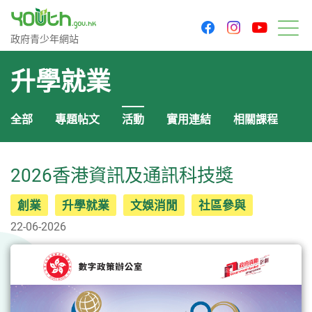
youtu
facebook
instagram
政府青少年網站
政府青少年網站
目
升學就業
全部
專題帖文
活動
實用連結
相關課程
2026香港資訊及通訊科技獎
創業
升學就業
文娛消閒
社區參與
22-06-2026