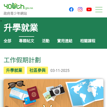
youtu
facebook
instagram
政府青少年網站
政府青少年網站
目
升學就業
全部
專題帖文
活動
實用連結
相關課程
工作假期計劃
升學就業
社區參與
03-11-2025