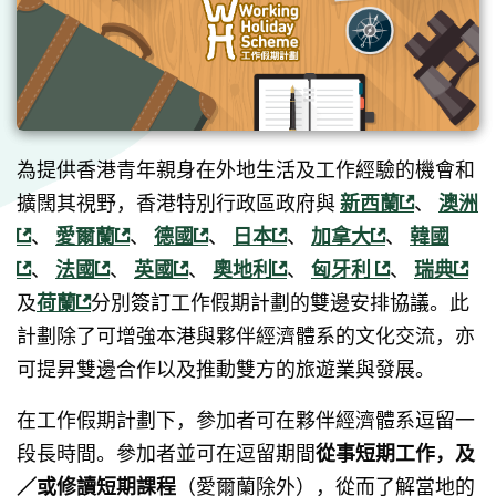
為提供香港青年親身在外地生活及工作經驗的機會和
擴闊其視野，香港特別行政區政府與 
新西蘭
、 
澳洲
、 
愛爾蘭
、 
德國
、 
日本
、 
加拿大
、 
韓國
、 
法國
、 
英國
、 
奧地利
、 
匈牙利 
、 
瑞典
及
荷蘭
分別簽訂工作假期計劃的雙邊安排協議。此
計劃除了可增強本港與夥伴經濟體系的文化交流，亦
可提昇雙邊合作以及推動雙方的旅遊業與發展。
在工作假期計劃下，參加者可在夥伴經濟體系逗留一
段長時間。參加者並可在逗留期間
從事短期工作，及
／或修讀短期課程
（愛爾蘭除外），從而了解當地的