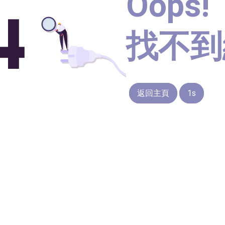
Oops!
找不到
返回主頁
1s