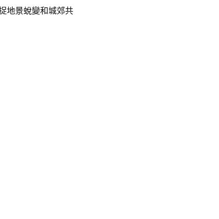
捕捉地景蛻變和城郊共