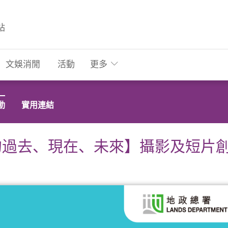
站
文娛消閒
活動
更多
動
實用連結
的過去、現在、未來】攝影及短片