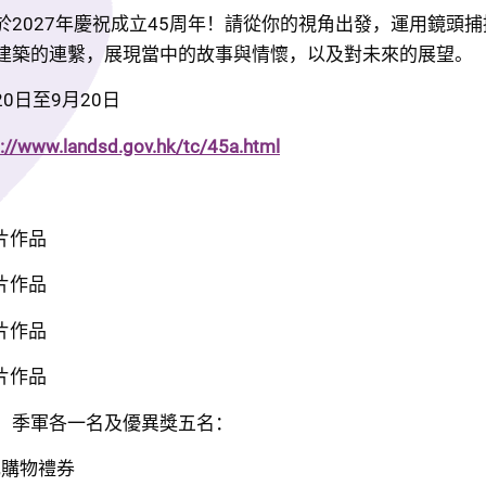
於2027年慶祝成立45周年！請從你的視角出發，運用鏡頭
建築的連繫，展現當中的故事與情懷，以及對未來的展望。
20日至9月20日
s://www.landsd.gov.hk/tc/45a.html
片作品
片作品
片作品
片作品
、季軍各一名及優異獎五名：
元購物禮券