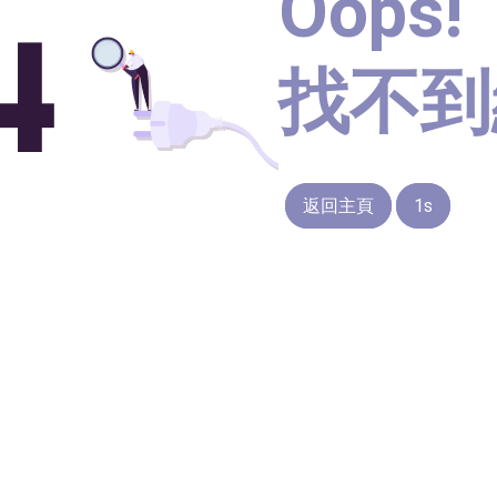
Oops!
找不到
返回主頁
1s