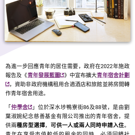
為進一步回應青年的居住需要，政府在2022年施政
報告及《
青年發展藍圖
》中宣布擴大
青年宿舍計劃
，資助非政府機構租用合適酒店和旅館並將房間轉
作青年宿舍用途。
「
仲學舍
」位於深水埗鴨寮街86及88號，是由劉
葉淑婉紀念慈善基金有限公司推出的青年宿舍，提
供兩
種房型選擇
，
可供一人或兩人同時申請入住
。
青年在享受市值較低的租金的同時，必須回饋社