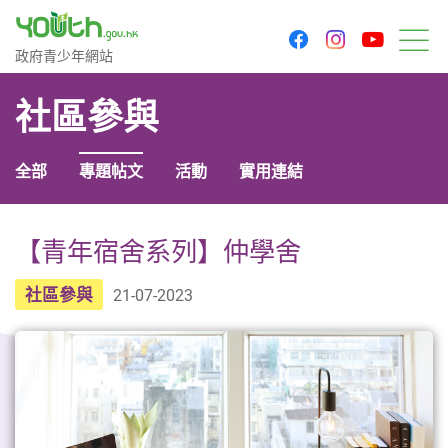
youtu
facebook
instagram
政府青少年網站
政府青少年網站
目
社區參與
全部
專題帖文
活動
實用連結
【青年宿舍系列】仲學舍
社區參與
21-07-2023