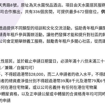
天秀路8號，原址為天水圍悅品酒店。項目由天水圍居民服
司合作推出，共有336個房間，可提供最多672個宿位，
透過提供不同類型的培訓和文化交流活動，協助青年租戶擴
請青年租戶參與籌辦活動，讓他們發揮才能和提升對社區的
公司會定期舉辦義工服務，鼓勵青年租戶多關心社區，從而
永久性居民，並於截止申請日期當日，必須年滿十八但未滿三十
職／兼職／自僱均可）
平，不得超過港幣$28,000，而二人申請者的收入水平，不
請者的總資產淨值分別不得超過港幣39萬8千元及港幣79萬6
任何在港住宅物業，或以公司名義持 有任何在港住宅物業
或中轉屋資格，以及正申請公屋或中轉屋的合資格青年均可同
的申請