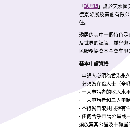
「
琇居
」設於天水圍
億京發展及策劃有限公
住
。
琇居的其中一個特色是
及世界的認識，並會邀
民服務協會基金會有限
基本申請資格
- 申請人必須為香港
- 必須為在職人士（全
- 一人申請者的收入水
- 一人申請者和二人申
- 不得獨自或共同擁有
- 任何合乎申請公屋
須放棄其公屋及中轉屋