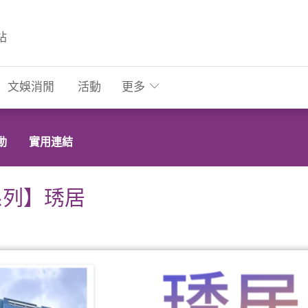
站
文娛消閒
活動
更多
動
實用連結
系列】琇居