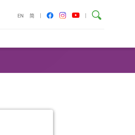
搜尋
youtube
facebook
instagram
EN
简