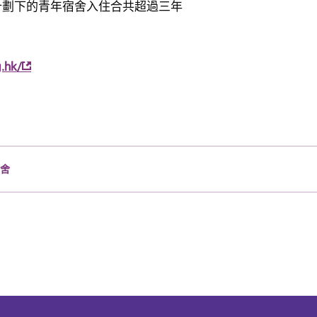
舍計劃下的青年宿舍入住合共超過三年
.hk/
宿舍