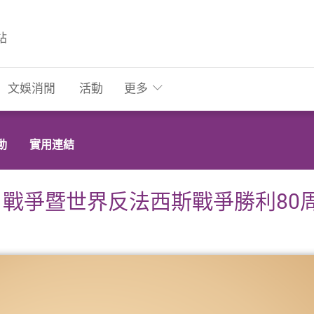
站
文娛消閒
活動
更多
動
實用連結
戰爭暨世界反法西斯戰爭勝利80