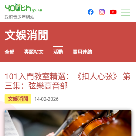
youtu
facebook
instagram
政府青少年網站
政府青少年網站
目
文娛消閒
全部
專題帖文
活動
實用連結
101入門教室精選：《扣人心弦》 第
三集：弦樂高音部
文娛消閒
14-02-2026