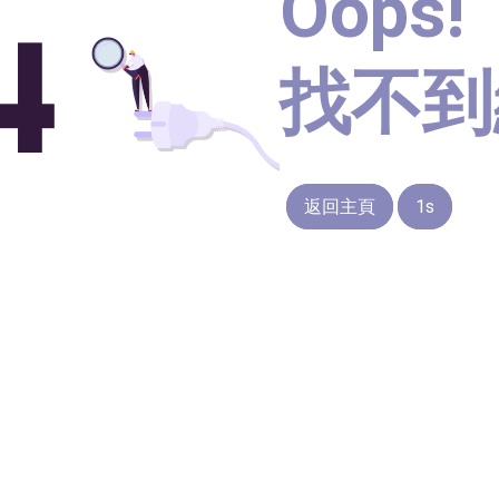
Oops!
找不到
返回主頁
1s