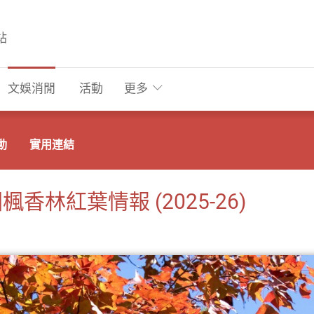
站
文娛消閒
活動
更多
動
實用連結
香林紅葉情報 (2025-26)