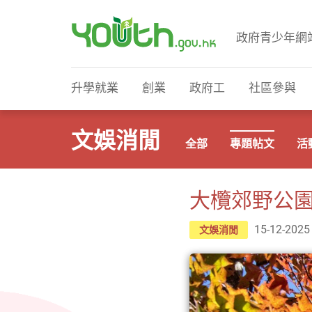
政府青少年網
政府青少年網站
升學就業
創業
政府工
社區參與
文娛消閒
全部
專題帖文
活
大欖郊野公園楓
15-12-2025
文娛消閒