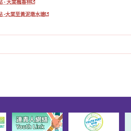
 - 大棠楓香林
 -大棠至黃泥墩水塘