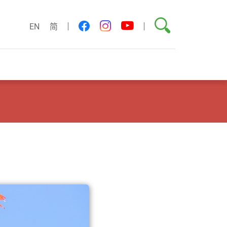
搜尋
youtube
facebook
instagram
EN
简