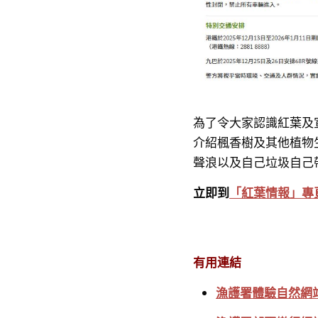
為了令大家認識紅葉及
介紹楓香樹及其他植物
聲浪以及自己垃圾自己
立即到
「紅葉情報」專
有用連結
漁護署體驗自然網站