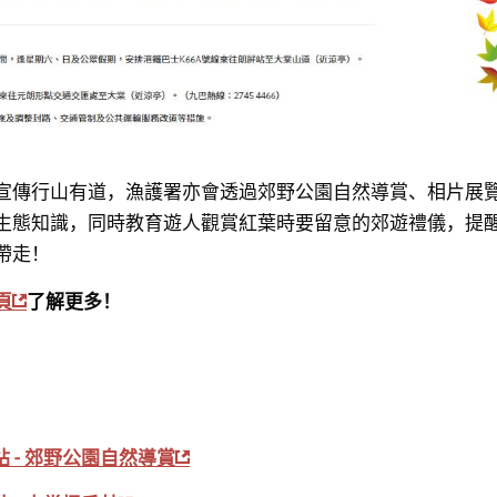
宣傳行山有道，漁護署亦會透過郊野公園自然導賞、相片展
生態知識，同時教育遊人觀賞紅葉時要留意的郊遊禮儀，提醒
帶走！
頁
了解更多！
 - 郊野公園自然導賞