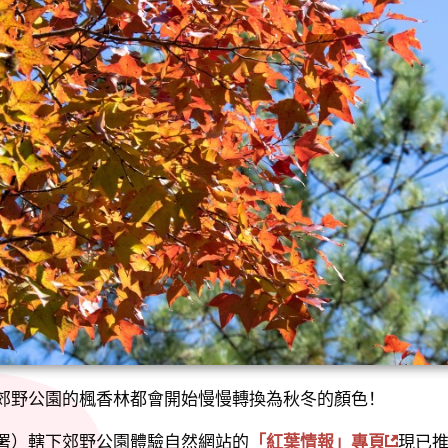
郊野公園的楓香林都會開始慢慢轉換為秋冬的顏色！
署）轄下郊野公園體驗自然網站的
「紅葉情報」專頁
現已