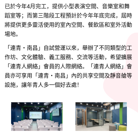
已於今年4月完工，提供小型表演空間、音樂室和舞
蹈室等；而第三階段工程預計於今年年底完成，屆時
將提供更多靈活使用的室內空間、餐飲區和室外活動
場地。
「連青・南昌」自試營運以來，舉辦了不同類型的工
作坊、文化體驗、義工服務、交流等活動，希望擴展
「連青人網絡」會員的人際網絡。「連青人網絡」會
員亦可享用「連青・南昌」內的共享空間及靜音艙等
設施，讓年青人多一個好去處！