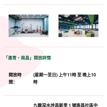
「連青・南昌」開放詳情
開放時
(星期一至日) 上午11時 至 晚上10
間：
時
九龍深水埗昌新里 1 號南昌社區中