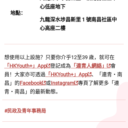
心低座地下
地點：
九龍深水埗昌新里 1 號南昌社區中
心高座二樓
想使用以上設施？只要你介乎12至39 歲，就可在
「HKYouth+」App
登記成為
「連青人網絡」
會
員！大家亦可透過
「HKYouth+」App
、「連青・南
昌」的
Facebook
或
Instagram
專頁了解更多「連
青・南昌」的最新動態。
#民政及青年事務局