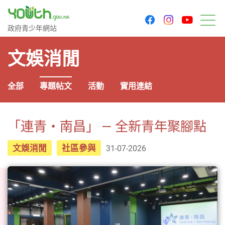
youtu
facebook
instagram
政府青少年網站
政府青少年網站
目
文娛消閒
全部
專題帖文
活動
實用連結
「連青・南昌」 — 全新青年聚腳點
文娛消閒
社區參與
31-07-2026