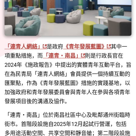
「連青人網絡」
是政府
《青年發展藍圖》
其中一
項重點措施，而
「連青・南昌」
則是行政長官在
2024年《施政報告》中提出的實體青年互動平台，旨
在為民青局「連青人網絡」會員提供一個持續互動的
匯聚點，作為《青年發展藍圖》措施的實踐基地，以
加強政府和青年發展委員會與青年人在參與各項青年
發展項目後的溝通及協作。
「連青・南昌」位於南昌社區中心及毗鄰通州街臨時
街市。首階段設施自2025年12月起試行營運，包括
多用途活動空間、共享空間和靜音艙；第二階段設施