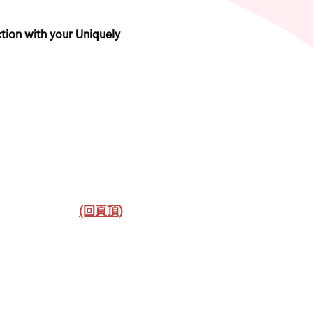
on with your Uniquely 
(回頁頂)