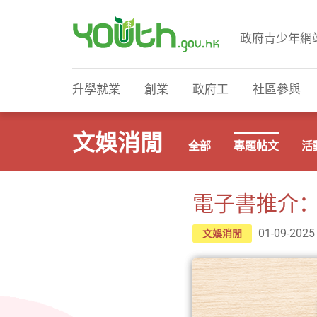
政府青少年網
政府青少年網站
升學就業
創業
政府工
社區參與
文娛消閒
全部
專題帖文
活
電子書推介
01-09-2025
文娛消閒