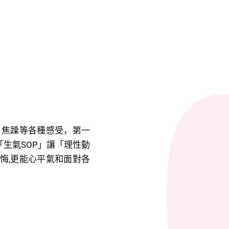
、焦躁等各種感受，第一
生氣SOP」讓「理性動
悔,更能心平氣和面對各