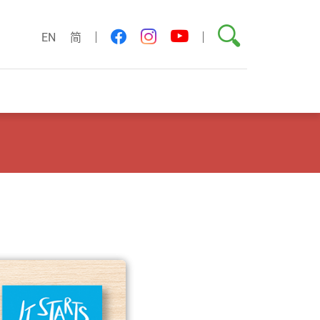
搜尋
youtube
facebook
instagram
EN
简