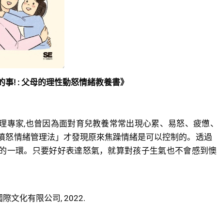
事! : 父母的理性動怒情緒教養書》
理專家,也曾因為面對育兒教養常常出現心累、易怒、疲憊
憤怒情緒管理法」才發現原來焦躁情緒是可以控制的。透過「
的一環。只要好好表達怒氣，就算對孩子生氣也不會感到懊
際文化有限公司, 2022.