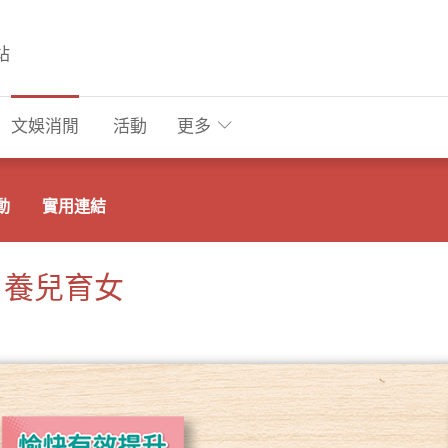
站
文娛消閒
活動
更多
動
實用連結
：養兒育女