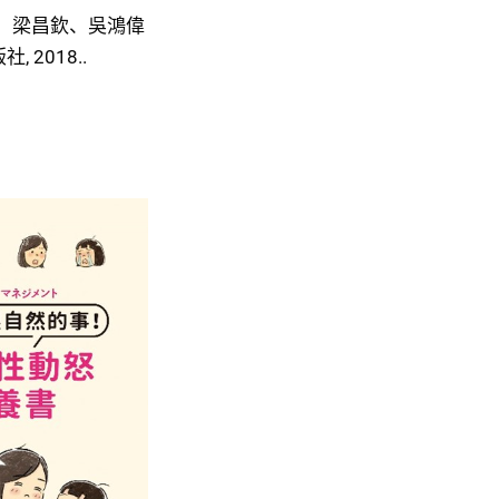
、梁昌欽、吳鴻偉
 2018..