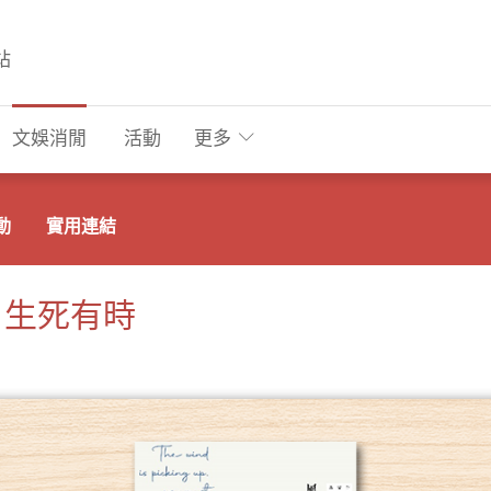
站
文娛消閒
活動
更多
動
實用連結
：生死有時