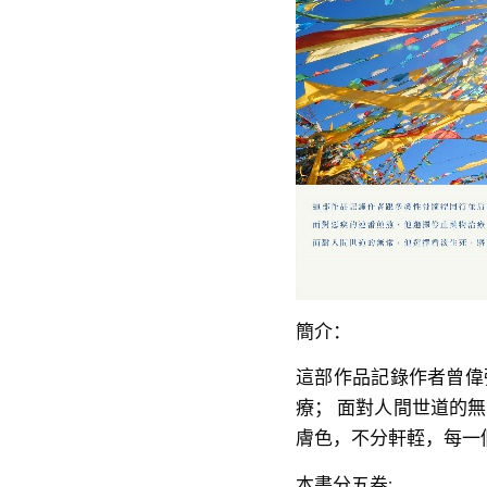
簡介：
這部作品記錄作者曾偉
療； 面對人間世道的
膚色，不分軒輊，每一
本書分五卷: