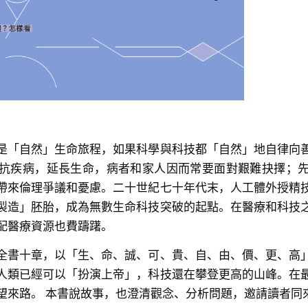
是「自然」生命旅程，如果科學與科技都「自然」地自律向
抗疾病，延長生命，病者和家人因而常要面對艱難抉擇；
帶來倫理爭議和憂慮。二十世紀七十年代末，人工體外授精
製造」胚胎，成為無數生命科技突破的起點。在醫療和科技
配醫療資源也費躊躇。
全書十章，以「生、命、誠、可、貴、自、由、價、更、高
人類已經可以「扮演上帝」，科技還在攀登更高的山峰。在
望來路。 本書說故事，也澄清觀念、分析問題，邀請讀者同