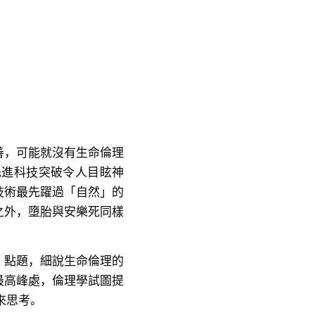
善，可能就沒有生命倫理
先進科技突破令人目眩神
技術最先躍過「自然」的
之外，墮胎與安樂死同樣
」點題，細說生命倫理的
最高峰處，倫理學試圖提
來思考。