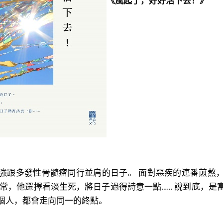
《風起了，好好活下去！》
強跟多發性骨髓瘤同行並肩的日子。 面對惡疾的連番煎熬
無常，他選擇看淡生死，將日子過得詩意一點…… 說到底，是
個人，都會走向同一的終點。