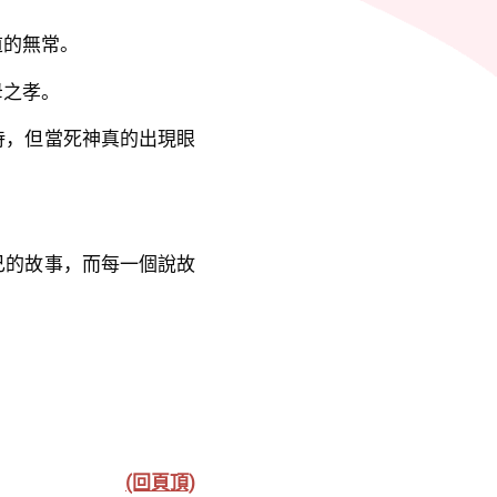
道的無常。
母之孝。
待，但當死神真的出現眼
。
己的故事，而每一個說故
(回頁頂)