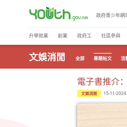
政府青少年網
政府青少年網站
升學就業
創業
政府工
社區參與
文娛消閒
全部
專題帖文
活
電子書推介
15-11-2024
文娛消閒