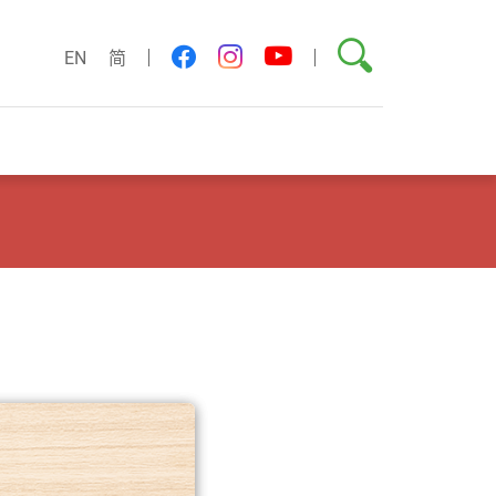
搜尋
youtube
facebook
instagram
EN
简