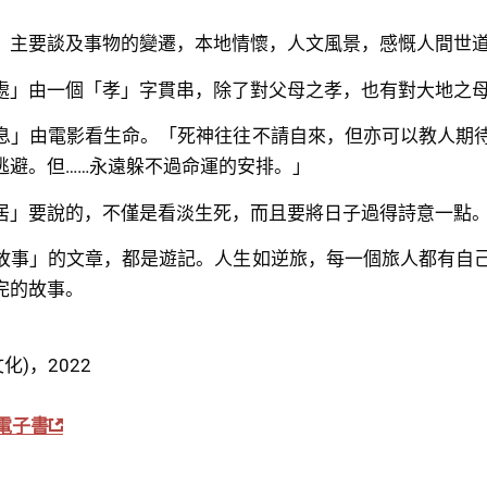
」主要談及事物的變遷，本地情懷，人文風景，感慨人間世
處」由一個「孝」字貫串，除了對父母之孝，也有對大地之
息」由電影看生命。「死神往往不請自來，但亦可以教人期
逃避。但……永遠躲不過命運的安排。」
居」要說的，不僅是看淡生死，而且要將日子過得詩意一點
故事」的文章，都是遊記。人生如逆旅，每一個旅人都有自
完的故事。
化)，2022
電子書