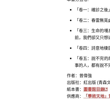
「卷一：確診之後
「卷二：春雷無覓
「卷三：生命的嘆
前，我們卻又只想
「卷四：詩意地棲
「卷五：說不完的
事的人，都有說不
作者：曾偉強
出版社：紅出版 (青森文
紙本書：
圖書館目錄
供應商：
「學術天地」