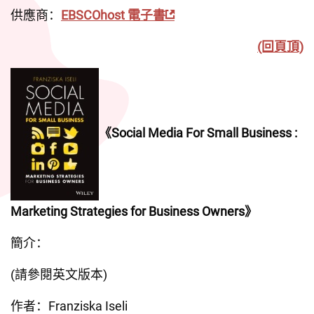
供應商：
EBSCOhost 電子書
(回頁頂)
《Social Media For Small Business : 
Marketing Strategies for Business Owners》
簡介：
(請參閱英文版本)
作者：Franziska Iseli