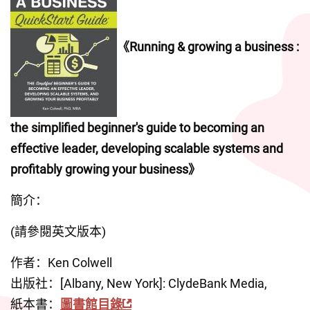
《Running & growing a business : 
the simplified beginner's guide to becoming an 
effective leader, developing scalable systems and 
profitably growing your business》
簡介：
(請參閱英文版本)
作者：Ken Colwell
出版社：[Albany, New York]: ClydeBank Media,
紙本書：
圖書館目錄