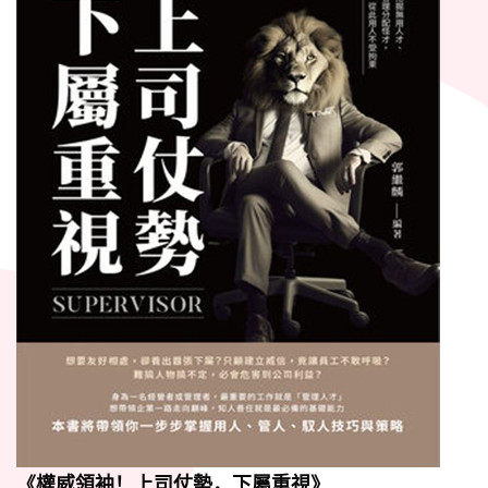
《權威領袖！上司仗勢，下屬重視》