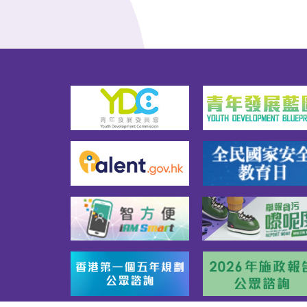
法工作    騙財星探    色情陷阱    
層壓銷售    刷單騙局    貸款陷
阱    徵費騙局    投資騙局    海
外求職騙案以及一些防備該些
陷阱的方法—　錦囊一「工作機
會仔細尋 犯法危機要小心」錦
囊二「私隱財物保管妥 事事謹
慎免出錯」錦囊三「公司背景
要留神 合約内容要看真」錦囊
四「網上騙徒多古怪 個人資料
勿亂派」錦囊五「新聞時事多
留意 尋求協助莫遲疑」另外，
初次投身職場的求職者，必須
注意工作安全，避免從事涉及
危險工序的工作（如建築工
程、操作重型機器、處理化學
品和腐蝕性物品、進行高溫處
理等）。工作時應使用由僱主
提供的安全設備和嚴格遵守工
作場所的安全規定。希望「暑
期工作錦囊」能幫助大家「見