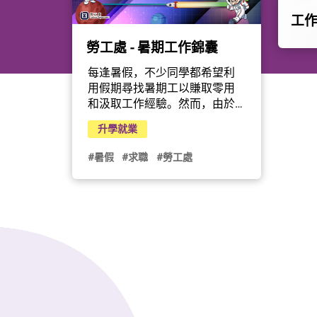
工
勞工處 - 暑期工作錦囊
每逢暑假，不少同學都希望利
用假期尋找暑期工以賺取零用
和汲取工作經驗。然而，由於
缺乏社會經驗，他們往往成為
升學就業
騙徒 的目標。面對不同的招聘
方式及陌生的招聘程序，同學
#暑假
#求職
#勞工處
們必須冷靜謹慎，接受聘用前
須詳細了解工作性質，衡量自
己能否勝任，並提防網上虛假
招聘資訊，切勿因貪圖高薪而
掉以輕心。若一時大意，隨時
讓不法之徒有機可乘，除了蒙
受金錢損失外，更可能誤墮法
網。有見及此，勞工處為大家
準備了「暑期工作錦囊」，分
享近年常見的暑期工作陷阱—非