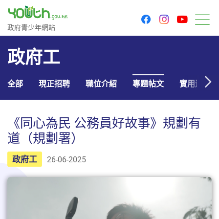
youtu
facebook
instagram
政府青少年網站
政府青少年網站
目
政府工
全部
現正招聘
職位介紹
專題帖文
實用連結
《同心為民 公務員好故事》規劃有
道（規劃署）
政府工
26-06-2025