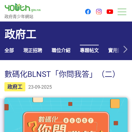
youtu
facebook
instagram
政府青少年網站
政府青少年網站
目
政府工
全部
現正招聘
職位介紹
專題帖文
實用連結
數碼化BLNST「你問我答」（二）
政府工
23-09-2025