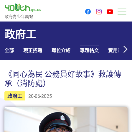
youtu
facebook
instagram
政府青少年網站
政府青少年網站
目
政府工
全部
現正招聘
職位介紹
專題帖文
實用連結
《同心為民 公務員好故事》救護傳
承（消防處）
政府工
20-06-2025