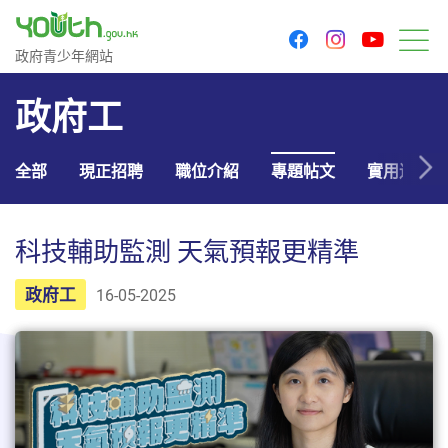
youtu
facebook
instagram
政府青少年網站
政府青少年網站
目
政府工
全部
現正招聘
職位介紹
專題帖文
實用連結
科技輔助監測 天氣預報更精準
政府工
16-05-2025