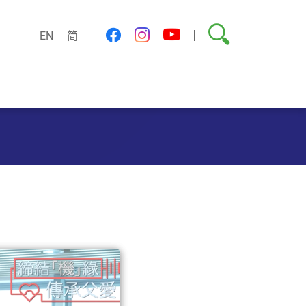
搜尋
youtube
facebook
instagram
EN
简