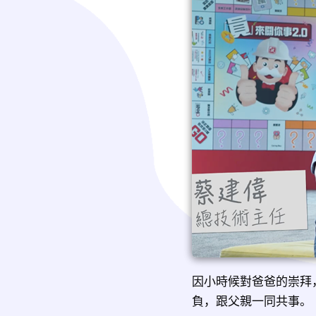
因小時候對爸爸的崇拜
負，跟父親一同共事。