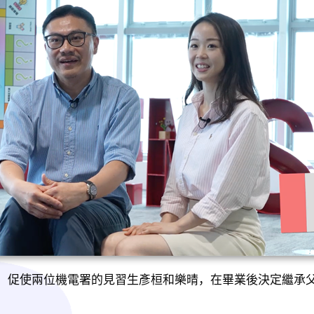
，促使兩位機電署的見習生彥桓和樂晴，在畢業後決定繼承