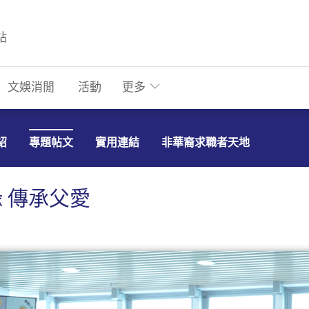
站
文娛消閒
活動
更多
紹
專題帖文
實用連結
非華裔求職者天地
 傳承父愛