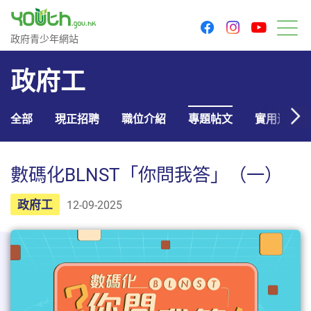
youtu
facebook
instagram
政府青少年網站
政府青少年網站
目
政府工
全部
現正招聘
職位介紹
專題帖文
實用連結
數碼化BLNST「你問我答」（一）
政府工
12-09-2025