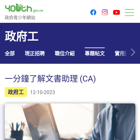
youtu
facebook
instagram
政府青少年網站
政府青少年網站
目
政府工
全部
現正招聘
職位介紹
專題帖文
實用連結
一分鐘了解文書助理 (CA)
政府工
12-10-2023