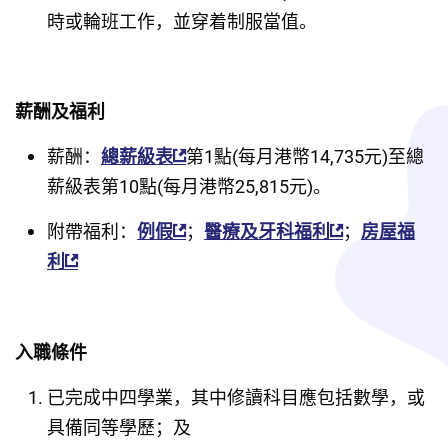
時或輪班工作，並穿着制服當值。
薪酬及福利
薪酬：
總薪級表
第1點(每月港幣14,735元)至總
薪級表第10點(每月港幣25,815元)。
附帶福利：
例假
；
醫療及牙科福利
；
房屋福
利
入職條件
已完成中四學業，其中修讀科目應包括數學，或
具備同等學歷；及