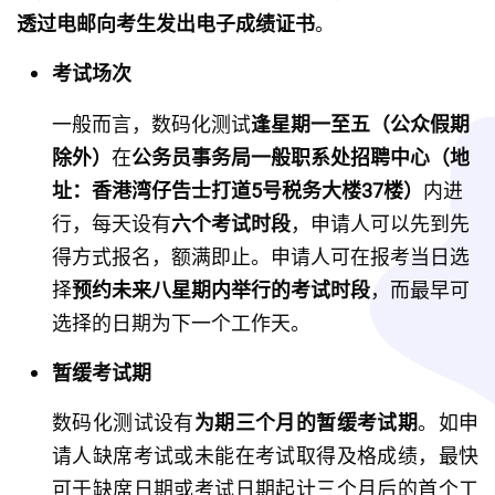
透过电邮向考生发出电子成绩证书
。
考试场次
一般而言，数码化测试
逢星期一至五（公众假期
除外）
在
公务员事务局一般职系处招聘中心（地
址：香港湾仔告士打道5号税务大楼37楼）
内进
行，每天设有
六个考试时段
，申请人可以先到先
得方式报名，额满即止。申请人可在报考当日选
择
预约未来八星期内举行的考试时段
，而最早可
选择的日期为下一个工作天。
暂缓考试期
数码化测试设有
为期三个月的暂缓考试期
。如申
请人缺席考试或未能在考试取得及格成绩，最快
可于缺席日期或考试日期起计三个月后的首个工