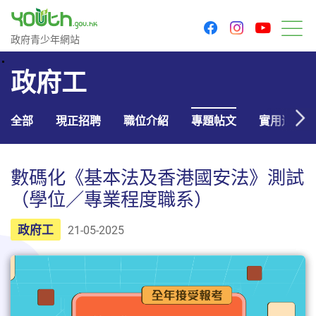
youtu
facebook
instagram
政府青少年網站
政府青少年網站
目
政府工
全部
現正招聘
職位介紹
專題帖文
實用連結
數碼化《基本法及香港國安法》測試
（學位／專業程度職系）
政府工
21-05-2025