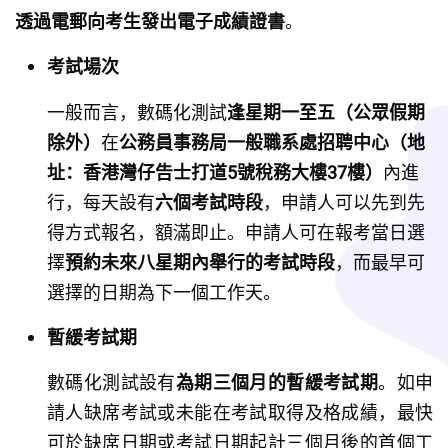
透過電郵向考生發出電子成績證書
。
考試場次
一般而言，數碼化測試
逢星期一至五（公眾假期
除外）
在
公務員事務局一般職系處招聘中心（地
址：香港灣仔告士打道5號稅務大樓37樓）
內進
行，每天設有
六個考試時段
，申請人可以先到先
得方式報名，額滿即止。申請人可在報考當日選
擇
預約未來八星期內舉行的考試時段
，而最早可
選擇的日期為下一個工作天。
暫緩考試期
數碼化測試設有
為期三個月的暫緩考試期
。如申
請人缺席考試或未能在考試取得及格成績，最快
可於缺席日期或考試日期起計三個月後的首個工