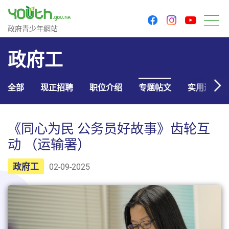
youtu
facebook
instagram
政府青少年网站
政府青少年網站
菜
政府工
全部
现正招聘
职位介绍
专题帖文
实用连结
《同心为民 公务员好故事》齿轮互
动 （运输署）
政府工
02-09-2025