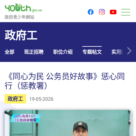
youtu
facebook
instagram
政府青少年网站
政府青少年網站
菜
政府工
全部
现正招聘
职位介绍
专题帖文
实用连结
《同心为民 公务员好故事》惩心同
行（惩教署）
政府工
19-05-2026