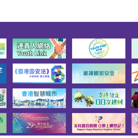
须使用资讯科技应用软件
职务，并可能须不定时或
工作和在工作时穿着制
 薪酬及福利薪酬：总薪级
3点(每月港币16,695元)至
级表第15点(每月港币
,060元)。附带福利：例假；
及牙科福利；房屋福利 入
件(i) 在香港中学文凭考试
考获第2级或同等或以上成
其中一科为数学，或具同
历；或 (ii) 在香港中学会考
考获第2级／E级或以上成
其中一科为数学，或具同
历；及符合语文能力要
即在香港中学文凭考试或
中学会考中国语文科和英
文科考获第2级或以上成
或具同等成绩；及中文文
理速度达每分钟20字及英
书处理速度达每分钟30