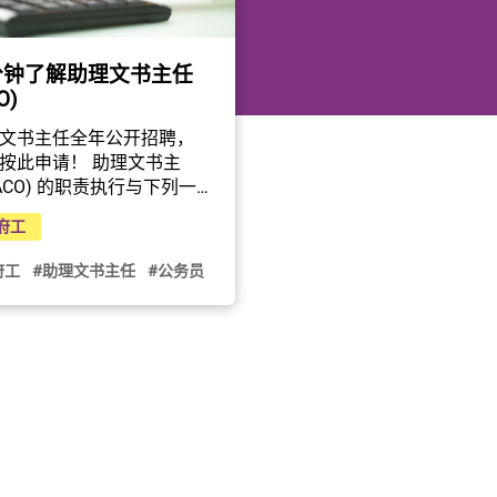
分钟了解助理文书主任
O)
文书主任全年公开招聘，
按此申请！ 助理文书主
(ACO) 的职责执行与下列一
多个职能范围有关的一般
府工
职责，其中可能涉及多类
的职务：(a)一般办公室支
府工
#助理文书主任
#公务员
务；(b)人事；(c)财务及会
(d)顾客服务；(e)发牌及註
(f)为政府律师提供支援，
法官和法庭使用者提供法
援及登记处服务；(g)统计
；(h)资讯科技支援服务；
(i)其他部门支援服务。助
书主任会被调派到本港任
个地区的政府办事处工