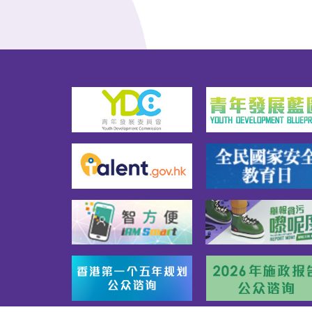
作，
网上重温。（影片由公务员事
执行
务局提供）
轮班
服。
表第
总薪
34
医疗
职条
五科
绩，
等学
五科
绩，
等学
求，
香港
国语
绩，
书处
文文