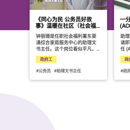
一
《同心为民 公务员好故
(AC
事》温暖在社区（社会福
利署）
助理
钟丽珊是任职社会福利署东葵
请即
涌综合家庭服务中心的助理文
任 
书主任。这个岗位看似平凡，
个或
却连系社区和社会支援服务的
政
政府工
文书
重要桥梁。无论是参与前线联
范畴
络工作、协助筹办兴趣小组，
#政
#公务员
#助理文书主任
援服
抑或负责校对季刊，钟丽珊都
计；
以细心、亲切和热诚做好每一
册；
个环节。
并为
公务员事务局与香港电台携手
庭支
制作电视节目《同心为民 公务
职务
员好故事》，精选10位公务员
以及
事务局局长嘉许状得奖者的感
理文
人故事。节目早前已于港台电
何一
视31首播，现诚邀大家一同于