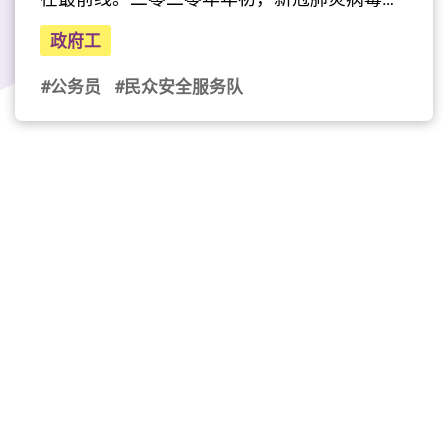
虐本港，令香港面临前所未有的挑战。民安处
政府工
高级行动及训练主任赵汝泰，带领民安队员统
筹开设竹篙湾社区隔离设施，不畏困难，坚守
#公务员
#民众安全服务队
岗位，确保社区安全和健康。能见证著社会各
种大事，令赵汝泰感到自豪，并以此为动力，
继续「救急扶危，服务社会」。
（影片由公务员事务局提供）