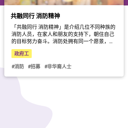
共融同行 消防精神
最后更新日期: 2024年03月08日
「共融同行 消防精神」是介绍几位不同种族的
消防人员，在家人和朋友的支持下，朝住自己
的目标努力奋斗。消防处拥有同一个愿景，竭
力维护一个有多元文化的社会。消防处会继续
政府工
致力推动文化共融，欢迎更多来自不同种族的
人士加入消防处，为香港市民服务。「消防处
#消防
#招募
#非华裔人士
目前有多位少数族裔的消防员和救护员，他们
的种族背景包括巴基斯坦、菲律宾、越南等
等。大家可以见到消防处现在有很多成功例
子，不同种族背景的人士已成为消防员或救护
员。其实他们可以，你们也可以。」高级消防
队长吴伟诺鼓励不同族裔人士投考消防，为市
民服务。