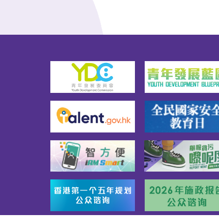
法工作    骗财星探    色情陷阱    
乒乓
层压销售    刷单骗局    贷款陷
网球
阱    征费骗局    投资骗局    海
>>
外求职骗案以及一些防备该些
学院
陷阱的方法—　锦囊一「寻找工
生的
作要留神 求职陷阱要小心」锦
学术
囊二「工作机会仔细寻 犯法危
及报
机要小心」锦囊三「公司背景
（只
要留神 合约内容要看真」锦囊
（香
四「网上骗徒多古怪 个人资料
程）
勿乱派」锦囊五「新闻时事多
网页
留意 寻求协助莫迟疑」另外，
或兴
初次投身职场的求职者，必须
及体
注意工作安全，避免从事涉及
等等
危险工序的工作（如建筑工
家亦
程、操作重型机器、处理化学
港青
品和腐蚀性物品、进行高温处
会、
理等）。工作时应使用由雇主
军总
提供的安全设备和严格遵守工
假期
作场所的安全规定。希望「暑
趣班
期工作锦囊」能帮助大家「见
员身