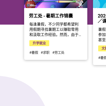
劳工处 - 暑期工作锦囊
20
／
每逢暑假，不少同学都希望利
用假期寻找暑期工以赚取零用
暑假
和汲取工作经验。然而，由于
参加
缺乏社会经验，他们往往成为
甚至
升学就业
骗徒 的目标。面对不同的招聘
康乐
文
方式及陌生的招聘程序，同学
青年
#暑假
#求职
#劳工处
们必须冷静谨慎，接受聘用前
间将
#暑
须详细了解工作性质，衡量自
动，
己能否胜任，并提防网上虚假
不论
招聘资讯，切勿因贪图高薪而
爸爸
掉以轻心。若一时大意，随时
合自
让不法之徒有机可乘，除了蒙
受盛
受金钱损失外，更可能误堕法
可于
网。有见及此，劳工处为大家
或兴
准备了「暑期工作锦囊」，分
训练
享近年常见的暑期工作陷阱—非
瑜伽