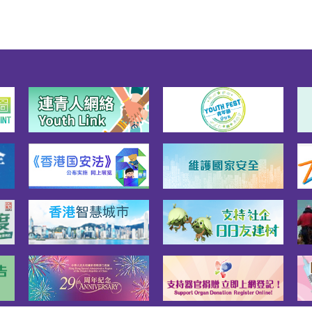
球训练班、壁球训练班、
训练班，及园艺课程等。
>详情及报名2. 本港大学暑期
可于网页内搜寻适合中学
大学暑期课程，一起探索
兴趣与职涯方向。>>>详情
名（香港大学暑期学院）
有英文）>>>详情及报名
港都会大学青少年暑期课
3. 香港基督教青年会可于
内搜寻合心水的暑期活动
趣班。热门活动例如运动
育课程，及攀登训练课程
。>>>详情及报名另外，大
可到香港游乐场协会、香
少年服务处、圣雅各福群
香港童军总会、香港女童
会等机构网页内，搜寻暑
间的恒常／暑期活动及兴
。（注︰部份网页须以会
分登入报名，详情请参阅