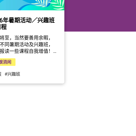
26年暑期活动／兴趣班
课程
将至，当然要善用余暇，
不同暑期活动及兴趣班，
报读一些课程自我增值！
及文化事务署及下列一些
娱消闲
团体／机构于今年暑假期
举办不同类型的精彩活
假
#兴趣班
相信总有一些合你心意。
你是青少年，或者是新手
妈妈，一样可以发掘到适
己和家人的活动，一同享
夏！1. 康乐及文化事务署
网页内搜寻合心水的活动
趣班。热门活动例如游泳
班、不同类型的舞蹈班、
训练班、羽毛球训练班、