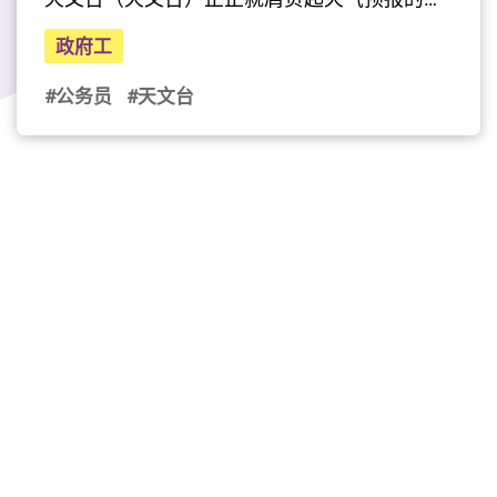
任，透过电台、电视台、手机应用程式等多种
政府工
渠道，为大众发放实时天气预测。天文台科学
主任Tina提到，他们会全天候密切监测各项气
#公务员
#天文台
象数据，并配合创新科技的辅助，好像自家研
发的「小涡旋临近预报系统」，实时追踪强对
流天气，务求为市民提供最精准的预报。近年
发展迅速的人工智能，亦成为天文台预测天气
的好助手，配合「智能气象监察助理」，可以
自动将庞大气象数据转换成建议，供预报员参
考。请收看Tina介绍天文台如何利用科技辅助
天气预测。
（影片由公务员事务局提供）