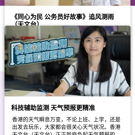
《同心为民 公务员好故事》追风测雨
（天文台）
香港天文台高级科学主任黄伟健，负责天气预
报及「小涡旋预报系统」的研究与应用。他和
团队利用科技与专业为市民提供天气预报服
务，从台风到晴空，每一个预报都是时间与精
政府工
准之间的竞赛。
公务员事务局与香港电台携手制作电视节目
#公务员
#天文台
《同心为民 公务员好故事》，精选10位公务员
事务局局长嘉许状得奖者的感人故事。节目早
前已于港台电视31首播，现诚邀大家一同于网
上重温。（影片由公务员事务局提供）
科技辅助监测 天气预报更精准
最后更新日期: 2026年06月05日
香港的天气瞬息万变，不论上班、上学，还是
出发去玩乐，大家都会很关心天气状况。香港
天文台（天文台）正正就肩负起天气预报的重