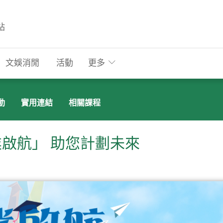
站
文娛消閒
活動
更多
動
實用連結
相關課程
啟航」 助您計劃未來