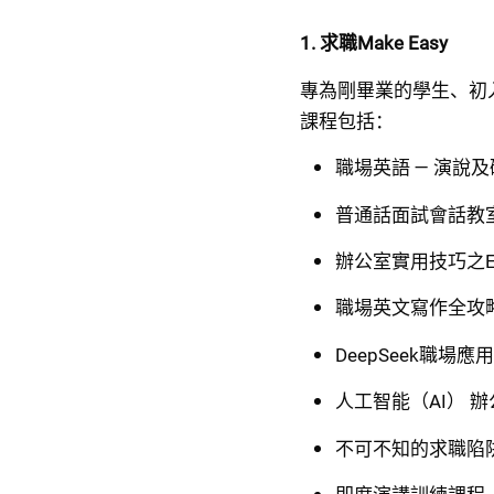
1. 求職Make Easy
專為剛畢業的學生、初
課程包括：
職場英語 — 演說
普通話面試會話教
辦公室實用技巧之Exce
職場英文寫作全攻
DeepSeek職場
人工智能（AI） 
不可不知的求職陷