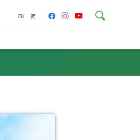
搜尋
youtube
facebook
instagram
EN
简