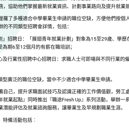
務，協助他們掌握最新就業資訊、計劃事業路向及提升就業
搜羅了多種適合中學畢業生申請的職位空缺，方便他們按個
辦的不同類型招聘會詳情，包括：
劃」招聘日：「展翅青年就業計劃」對象為15至29歲、學歷
受為期6至12個月的有薪在職培訓；
心及行業性招聘中心招聘日：求職人士可即場與不同行業的
類型廣泛的職位空缺，當中不少適合中學畢業生申請。
備自己，提升求職面試技巧及認識正確的工作價值觀，勞工
就業起點』同時推出『職途Fresh Up』系列活動，舉辦
業潛能評估及就業諮詢服務，讓畢業生及早規劃職業生涯。
Up」特備活動包括︰