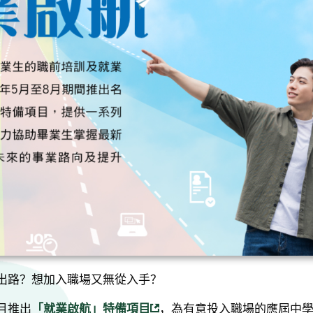
出路？想加入職場又無從入手？
月推出
「就業啟航」特備項目
，為有意投入職場的應屆中