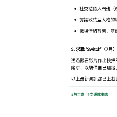
社交禮儀入門班（
認識敏感型人格的
職場情緒智商：基
3. 求職 "Switch"（7月
透過觀看影片作出抉擇
陷阱，以裝備自己迎接面
以上最新資訊都已上載
#勞工處
#文憑試出路