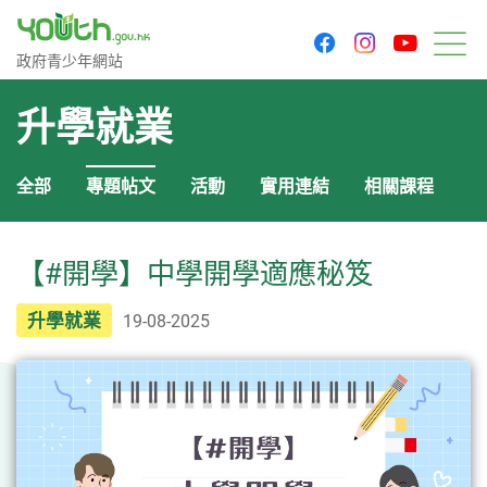
youtu
facebook
instagram
政府青少年網站
政府青少年網站
目
升學就業
全部
專題帖文
活動
實用連結
相關課程
【#開學】中學開學適應秘笈
升學就業
19-08-2025