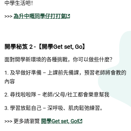
中學生活吧！
>>> 
為升中嘅同學仔打打氣
開學秘笈 2 -【開學Get set, Go】
面對開學新環境的各種挑戰，你可以做些什麼？
1. 及早做好準備 – 上課前先備課，預習老師將會教的
內容
2. 尋找啦啦隊 – 老師/父母/社工都會樂意幫我
3. 學習放鬆自己 – 深呼吸、肌肉鬆弛練習。
>>> 更多請瀏覽 
開學Get set, Go!