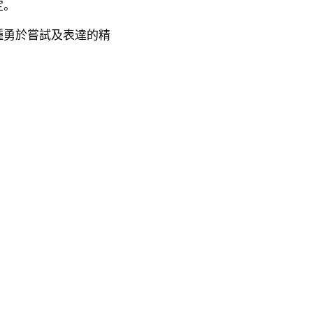
定。
種勇於嘗試及表達的精