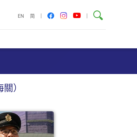
搜尋
youtube
facebook
instagram
EN
简
海關）