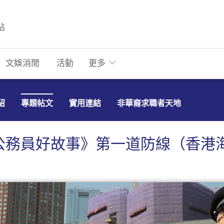
站
文娛消閒
活動
更多
紹
專題帖文
實用連結
非華裔求職者天地
公務員好故事》第一道防線（香港