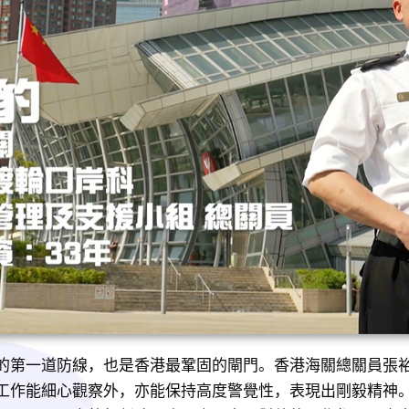
的第一道防線，也是香港最鞏固的閘門。香港海關總關員張
工作能細心觀察外，亦能保持高度警覺性，表現出剛毅精神