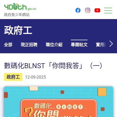
youtu
facebook
instagram
政府青少年網站
政府青少年網站
目
政府工
全部
現正招聘
職位介紹
專題帖文
實用連結
數碼化BLNST「你問我答」（一）
政府工
12-09-2025