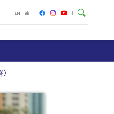
搜尋
youtube
facebook
instagram
EN
简
署）