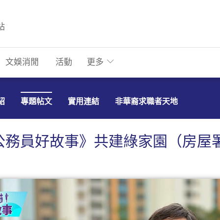
站
文娛消閒
活動
更多
紹
專題帖文
實用連結
非華裔求職者天地
公務員好故事》共建綠家園（房屋