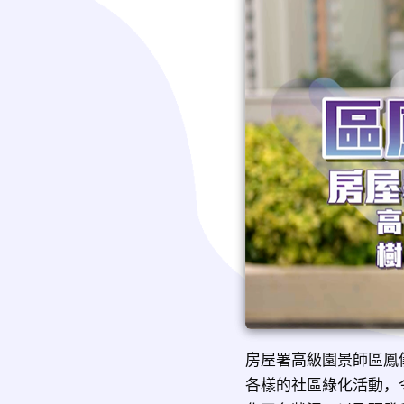
房屋署高級園景師區鳳
各樣的社區綠化活動，